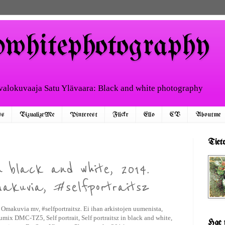
dwhitephotography
 valokuvaaja Satu Ylävaara: Black and white photography
ss
VizualizeMe
Pinterest
Flickr
Ello
CV
Aboutme
Tiet
n black and white, 2014.
makuvia, #selfportraitsz
. Omakuvia mv, #selfportraitsz. Ei ihan arkistojen uumenista,
x DMC-TZ5, Self portrait, Self portraitsz in black and white,
Hae t