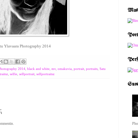
Mask
Portr
tu Ylavaara Photography 2014
Perf
Photography 2014
,
black and white
,
mv
,
omakuvia
,
portrait
,
portraits
,
Satu
traitsz
,
selfie
,
selfportrait
,
selfportraitsz
Suosi
i
Pho
kommentin.