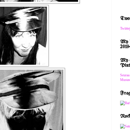
Twee
Twiitte
My b
2019-
My e
Pinte
Seuraa
Mustava
Frag
Rock