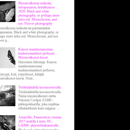
Mustavalkoisia unikoita,
infrapunaisia, heinäkuussa
2020. Black and white
photography, or perhaps more
infra red. Monochrome, and
not. Flower photography
tavalkoisia unikoita tai paremminkin
rapunaisia. Black and white photography, or
haps more infra red. Monochrome, and not.
er p...
Katson maalaismaisemaa:
kauhuromanttiset perhoset.
Mustavalkoiset kuvat
Harsoinen liihottaja. Katson
maalaismaisemaa:
kauhuromanttiset perhoset,
ityypit, koit, yöperhoset, kiitäjät.
tavalkoiset kuvat. Noin...
Töölönlahdella kuvausreissulla
Töölönlahdella kuvausreissulla.
Nämä mustavalkoiset otettu
Nikonin Coolpix S3300 -
pikkupokkarilla, joka sujahtaa
olkalaukkuun kuin saippua. ...
Amaryllis, Panasonicin vuonna
2017 uudella Lumix DC-
GX800 -järjestelmäkameralla