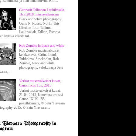
yi sattumalta, ja ihan siinä korvilla ehtii...
Gunnarit Tallinnan Laululavalla
16.7.2018. mustavalkoisina
Black and white photography.
Guns N' Roses: Not In This
Lifetime Tour. Tallinna
Lauluväljak, Tallinn, Estonia.
en kylmiä väreitä tul...
Rob Zombie in black and white
Rob Zombie mustavalkoiset
keikkakuvat, Gröna Lund,
Tukholma, Stockholm, Rob
Zombie, black and white
photography, valokuvaaja Satu
aara, ...
Verhot mustavalkoiset kuvat,
Canon Ixus 155, 2015
Verhot mustavalkoiset kuvat,
21-04-2015, kamerana testissä
Canon IXUS 155,
pokettikamera, © Satu Ylavaara
tography 2015: © Satu Ylavaara ...
 Ylavaara Photography in
agram