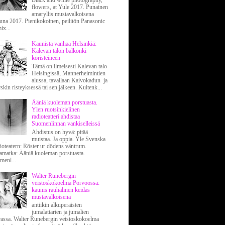
Black and white photography,
flowers, at Yule 2017. Punainen
amaryllis mustavalkoisena
luna 2017. Pienikokoinen, peilitön Panasonic
ix...
Kaunista vanhaa Helsinkiä:
Kalevan talon balkonki
koristeineen
Tämä on ilmeisesti Kalevan talo
Helsingissä, Mannerheimintien
alussa, tavallaan Kaivokadun ja
kin risteyksessä tai sen jälkeen. Kuitenk...
Ääniä kuoleman porstuasta.
Ylen ruotsinkielinen
radioteatteri ahdistaa
Suomenlinnan vankiselleissä
Ahdistus on hyvä: pitää
muistaa. Ja oppia. Yle Svenska
ioteatern: Röster ur dödens väntrum.
amatka: Ääniä kuoleman porstuasta.
menl...
Walter Runebergin
veistoskokoelma Porvoossa:
kaunis rauhalinen keidas
mustavalkoisena
antiikin alkuperäisten
jumalattarien ja jumalien
rassa. Walter Runebergin veistoskokoelma