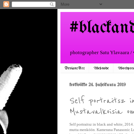
#blackan
photographer Satu Ylavaara /
DeviantArt
Webnode
Wordpre
keskiviikko 24. huhtikuuta 2019
Self portraitsz i
Mustavalkoisia o
Self portraitsz in black and white, 2014
mutta menköön. Kamerana Panasonic Lumi