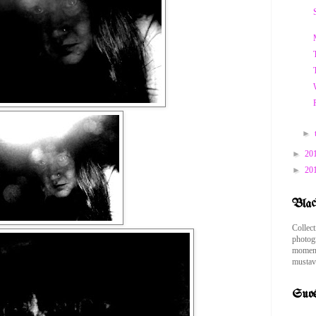
►
►
20
►
20
Blac
Collec
photog
moment
mustav
Suosi