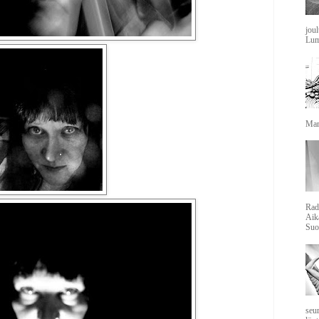
jou
Lum
Mars
Rad
Aik
Suo
seu