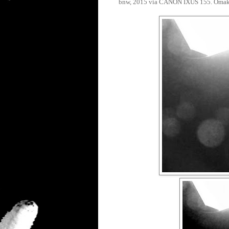
bnw, 2015 via CANON IXUS 155. Omaku