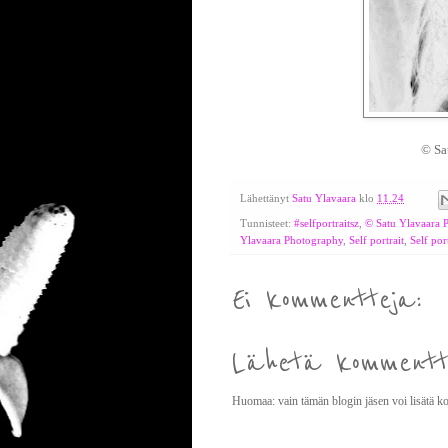
© Sa
Lähettänyt
Satu Ylavaara
klo
11.24
Tunnisteet:
#selfportraitsz
,
© Satu Ylavaara 
Ylavaara Photography
,
Self portrait
,
Self por
Ei kommentteja:
Lähetä kommentt
Huomaa: vain tämän blogin jäsen voi lisätä 