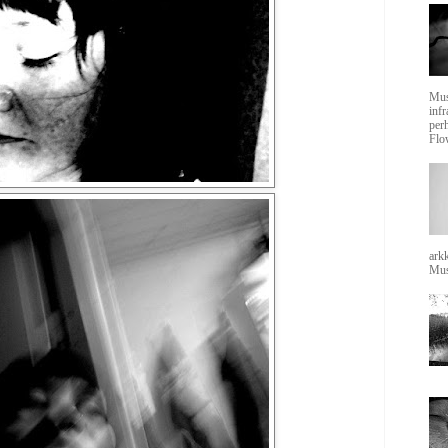
Mus
inf
per
Flow
arkk
Mus