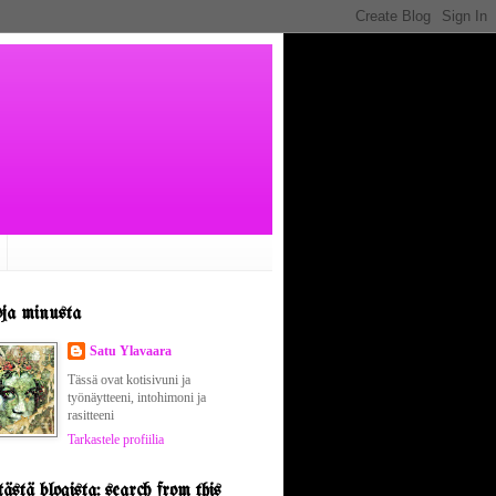
oja minusta
Satu Ylavaara
Tässä ovat kotisivuni ja
työnäytteeni, intohimoni ja
rasitteeni
Tarkastele profiilia
ästä blogista: search from this