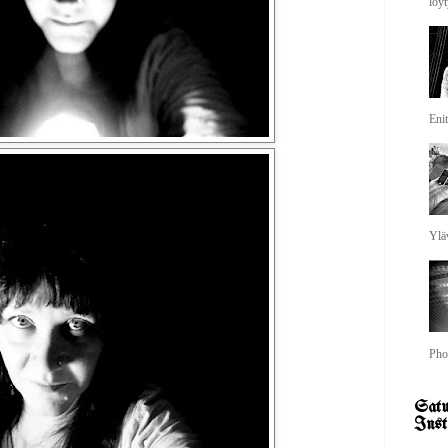
löyt
Enit
Yläv
Pho
Satu
Inst