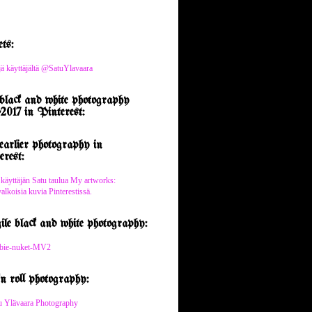
ts:
jä käyttäjältä @SatuYlavaara
lack and white photography
2017 in Pinterest:
arlier photography in
rest:
 käyttäjän Satu taulua My artworks:
lkoisia kuvia Pinterestissä.
ile black and white photography:
n roll photography: