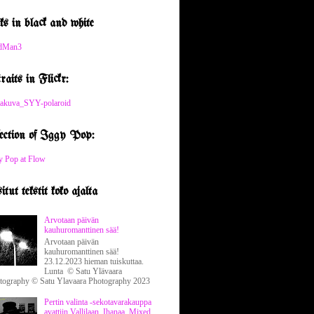
s in black and white
aits in Flickr:
ection of Iggy Pop:
tut tekstit koko ajalta
Arvotaan päivän
kauhuromanttinen sää!
Arvotaan päivän
kauhuromanttinen sää!
23.12.2023 hieman tuiskuttaa.
Lunta © Satu Ylävaara
tography © Satu Ylavaara Photography 2023
Pertin valinta -sekotavarakauppa
avattiin Vallilaan. Ihanaa. Mixed