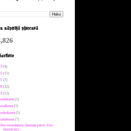
n näyttöjä yhteensä
,826
arkisto
23
(4)
22
(11)
21
(7)
20
(32)
19
(12)
joulukuuta
(1)
kesäkuuta
(1)
toukokuuta
(1)
huhtikuuta
(7)
Olen suomalainen: harmaja päivä. Very
finnish pict...