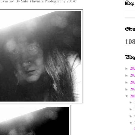
via mv. By Satu Ylavaara Photography 2014:
blog:
Sivu
108
Blogi
►
20
►
20
►
20
►
20
▼
20
►
►
►
▼