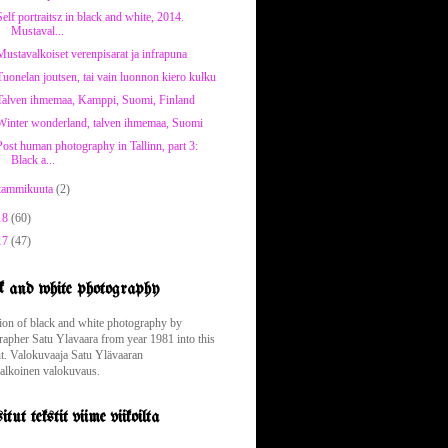
Self portraitsz in black and white, 2014.
Mustaval...
Mustavalkoiset verenpisarat ja infrapuna
Tuonelan joutsen, tai vain luonnon kiero kulku
Talven ihmemaa, Kamppi, Suomi, Finland
Winter wonderland, talven ihmemaa, Suomi
Post human photography in Tallinn, part 3:
Black a...
tammikuuta
(2)
18
(60)
17
(47)
k and white photography
tion of black and white photography by
rapher Satu Ylavaara from year 1981 into this
. Valokuvaaja Satu Ylävaaran
alkoinen valokuvaus.
tut tekstit viime viikoilta